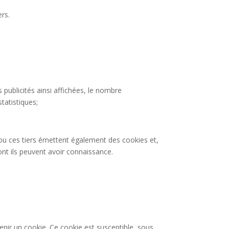
ers.
s publicités ainsi affichées, le nombre
statistiques;
s ou ces tiers émettent également des cookies et,
 dont ils peuvent avoir connaissance.
nir un cookie. Ce cookie est susceptible, sous