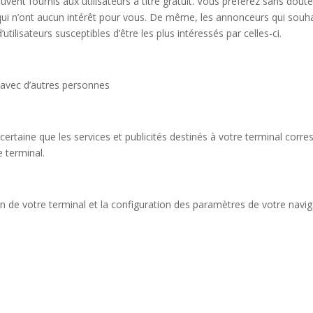
souvent fournis aux utilisateurs à titre gratuit. Vous préférez sans dout
 qui n’ont aucun intérêt pour vous. De même, les annonceurs qui souhait
utilisateurs susceptibles d’être les plus intéressés par celles-ci.
al avec d’autres personnes
aine que les services et publicités destinés à votre terminal corres
e terminal.
on de votre terminal et la configuration des paramètres de votre navig