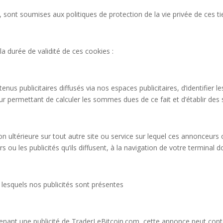
rs, sont soumises aux politiques de protection de la vie privée de ces ti
a durée de validité de ces cookies :
us publicitaires diffusés via nos espaces publicitaires, d’identifier le
leur permettant de calculer les sommes dues de ce fait et d’établir des 
ion ultérieure sur tout autre site ou service sur lequel ces annonceur
rs ou les publicités qu’ils diffusent, à la navigation de votre terminal
 lesquels nos publicités sont présentes
enant une publicité de TraderLeBitcoin.com, cette annonce peut conte