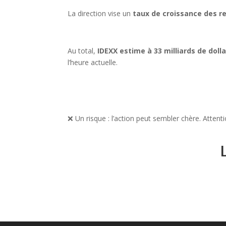
La direction vise un
taux de croissance
des r
Au total,
IDEXX estime à 33 milliards de dol
l’heure actuelle.
❌
Un risque : l’action peut sembler chère. Attent
L