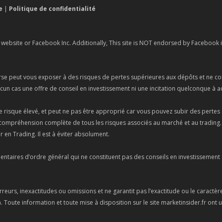
e
|
Politique de confidentialité
k website or Facebook Inc. Additionally, This site is NOT endorsed by Facebo
urse peut vous exposer à des risques de pertes supérieures aux dépôts et ne con
aucun cas une offre de conseil en investissement ni une incitation quelconque à 
e risque élevé, et peut ne pas être approprié car vous pouvez subir des pertes s
compréhension complète de tous les risques associés au marché et au trading. Pa
er en Trading. Il est à éviter absolument.
taires d’ordre général qui ne constituent pas des conseils en investissement e
rreurs, inexactitudes ou omissions et ne garantit pas l’exactitude ou le caractè
oute information et toute mise à disposition sur le site marketinsider.fr ont un