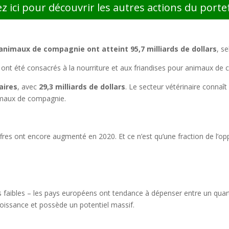
ez ici pour découvrir les autres actions du portef
nimaux de compagnie ont atteint 95,7 milliards de dollars
, s
s ont été consacrés à la nourriture et aux friandises pour animaux de
aires
, avec
29,3 milliards de dollars
. Le secteur vétérinaire connaî
imaux de compagnie.
ffres ont encore augmenté en 2020. Et ce n’est qu’une fraction de l’op
s faibles – les pays européens ont tendance à dépenser entre un quart
oissance et possède un potentiel massif.