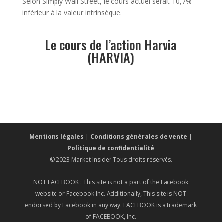
Selon Simply Wall Street, le cours actuel serait 10,7%
inférieur à la valeur intrinsèque.
Le cours de l’action Harvia
(HARVIA)
Mentions légales
|
Conditions générales de vente
|
Politique de confidentialité
© 2023 Market Insider Tous droits réservés.
NOT FACEBOOK : This site is not a part of the Facebook
website or Facebook Inc. Additionally, This site is NOT
endorsed by Facebook in any way. FACEBOOK is a trademark
of FACEBOOK, Inc.